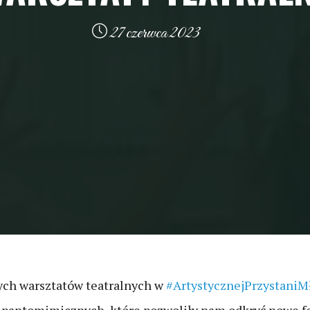
27 czerwca 2023
zych warsztatów teatralnych w
#ArtystycznejPrzystaniM