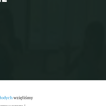
łodych
wzięliśmy