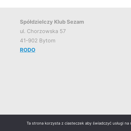
Spółdzielczy Klub Sezam
ul. Chorzowska 57
41-902 Bytom
RODO
Ta strona korzysta z ciasteczek aby świadczyć usługi na
©2026 Spółdzielczy Klub SEZAM