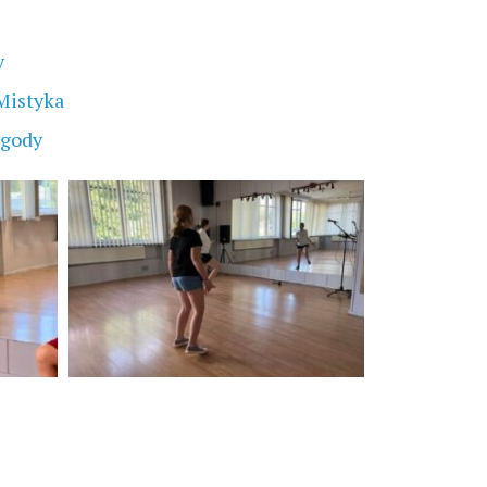
y
istyka
ygody