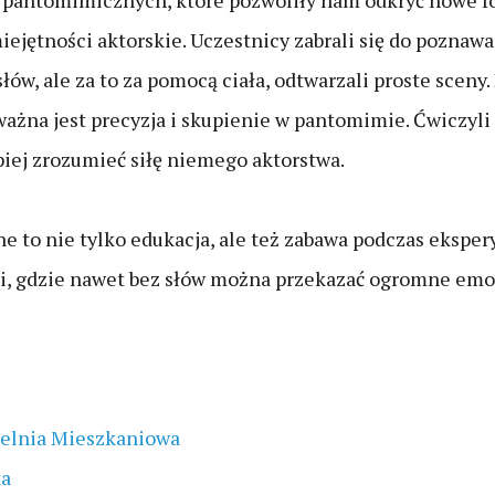
h pantomimicznych, które pozwoliły nam odkryć nowe f
iejętności aktorskie. Uczestnicy zabrali się do poznaw
łów, ale za to za pomocą ciała, odtwarzali proste sceny.
 ważna jest precyzja i skupienie w pantomimie. Ćwiczyli 
epiej zrozumieć siłę niemego aktorstwa.
ne to nie tylko edukacja, ale też zabawa podczas eksp
, gdzie nawet bez słów można przekazać ogromne emocj
elnia Mieszkaniowa
ta