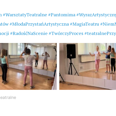
m
#WarsztatyTeatralne
#Pantomima
#WyrazArtystyczn
ntów
#MłodaPrzystańArtystyczna
#MagiaTeatru
#NiemM
ocji
#RadośćNaScenie
#TwórczyProces
#teatralnePrz
teatralne