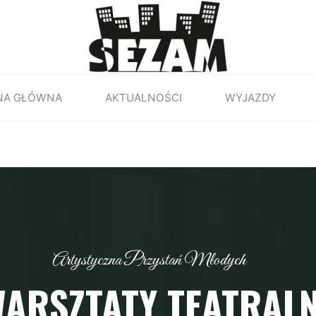
NA GŁÓWNA
AKTUALNOŚCI
WYJAZDY
Artystyczna Przystań Młodych
ARSZTATY TEATRAL