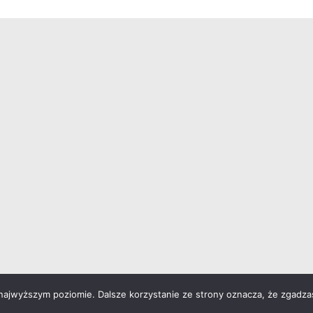
 najwyższym poziomie. Dalsze korzystanie ze strony oznacza, że zgadzas