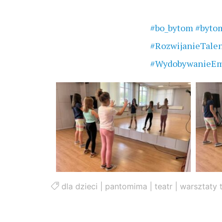
#bo_bytom
#byto
#RozwijanieTale
#WydobywanieEm
dla dzieci
|
pantomima
|
teatr
|
warsztaty 