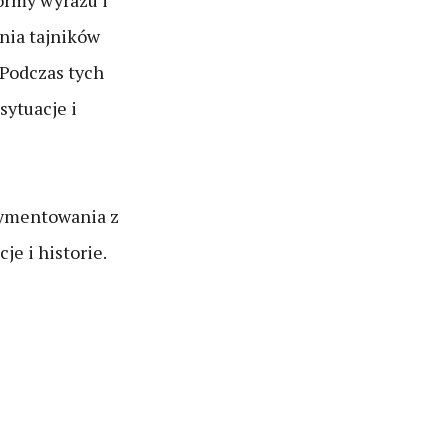
ormy wyrazu i
ania tajników
 Podczas tych
sytuacje i
erymentowania z
e i historie.