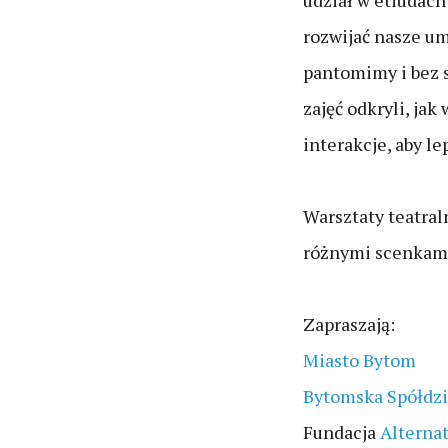
udział w etiudac
rozwijać nasze um
pantomimy i bez s
zajęć odkryli, jak
interakcje, aby l
Warsztaty teatral
różnymi scenkami
Zapraszają:
Miasto Bytom
Bytomska Spółdzi
Fundacja
Alterna