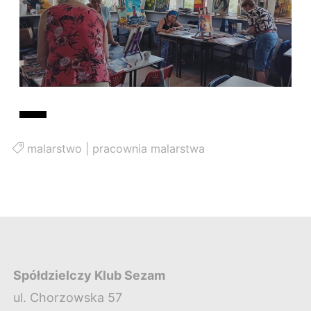
malarstwo
|
pracownia malarstwa
Spółdzielczy Klub Sezam
ul. Chorzowska 57