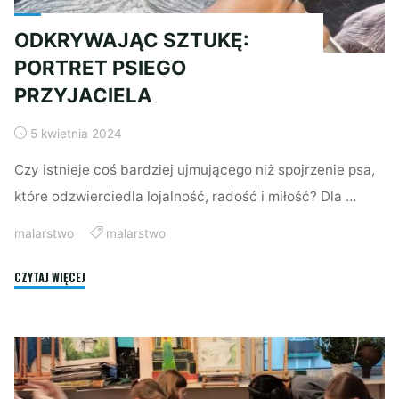
ODKRYWAJĄC SZTUKĘ:
PORTRET PSIEGO
PRZYJACIELA
5 kwietnia 2024
Czy istnieje coś bardziej ujmującego niż spojrzenie psa,
które odzwierciedla lojalność, radość i miłość? Dla …
malarstwo
malarstwo
"ODKRYWAJĄC
CZYTAJ WIĘCEJ
SZTUKĘ:
PORTRET
PSIEGO
PRZYJACIELA"