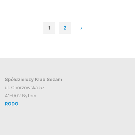
I
MALARSTWA"
1
2
Stronicowanie
wpisów
Spółdzielczy Klub Sezam
ul. Chorzowska 57
41-902 Bytom
RODO