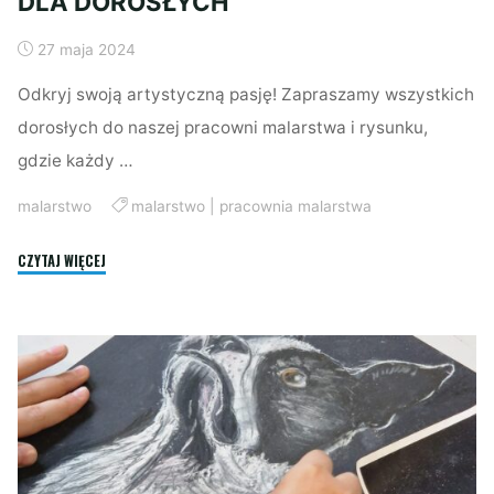
DLA DOROSŁYCH
27 maja 2024
Odkryj swoją artystyczną pasję! Zapraszamy wszystkich
dorosłych do naszej pracowni malarstwa i rysunku,
gdzie każdy …
malarstwo
malarstwo
|
pracownia malarstwa
"PRACOWNIA
CZYTAJ WIĘCEJ
MALARSTWA
DLA
DOROSŁYCH"