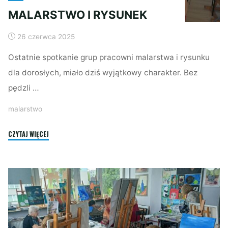
MALARSTWO I RYSUNEK
26 czerwca 2025
Ostatnie spotkanie grup pracowni malarstwa i rysunku
dla dorosłych, miało dziś wyjątkowy charakter. Bez
pędzli …
malarstwo
"MALARSTWO
CZYTAJ WIĘCEJ
I
RYSUNEK"