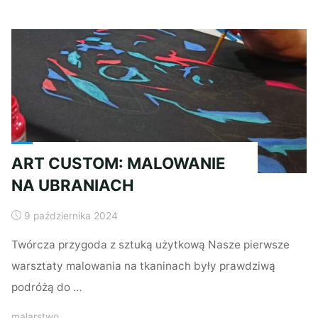
DLA
DOROSŁYCH"
ART CUSTOM: MALOWANIE
NA UBRANIACH
9 października 2024
Twórcza przygoda z sztuką użytkową Nasze pierwsze
warsztaty malowania na tkaninach były prawdziwą
podróżą do …
malarstwo