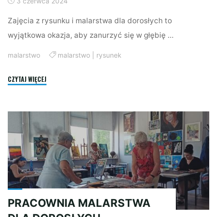
3 czerwca 2024
Zajęcia z rysunku i malarstwa dla dorosłych to
wyjątkowa okazja, aby zanurzyć się w głębię …
malarstwo
malarstwo
|
rysunek
"RYSUNEK
CZYTAJ WIĘCEJ
I
MALARSTWO
DLA
DOROSŁYCH"
PRACOWNIA MALARSTWA