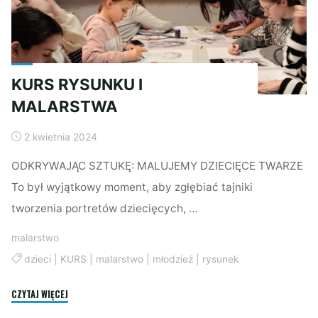
KURS RYSUNKU I
MALARSTWA
2 kwietnia 2024
ODKRYWAJĄC SZTUKĘ: MALUJEMY DZIECIĘCE TWARZE
To był wyjątkowy moment, aby zgłębiać tajniki
tworzenia portretów dziecięcych, …
malarstwo
dzieci
|
KURS
|
malarstwo
|
młodzież
|
rysunek
"KURS
CZYTAJ WIĘCEJ
RYSUNKU