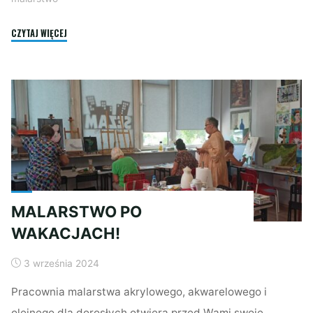
"ART
CZYTAJ WIĘCEJ
CUSTOM:
MALOWANIE
NA
UBRANIACH"
MALARSTWO PO
WAKACJACH!
3 września 2024
Pracownia malarstwa akrylowego, akwarelowego i
olejnego dla dorosłych otwiera przed Wami swoje