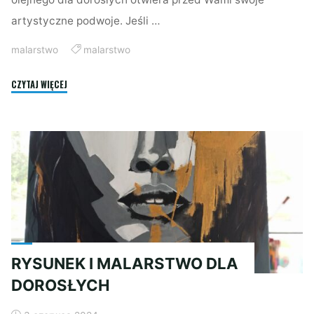
artystyczne podwoje. Jeśli …
malarstwo
malarstwo
"MALARSTWO
CZYTAJ WIĘCEJ
PO
WAKACJACH!"
RYSUNEK I MALARSTWO DLA
DOROSŁYCH