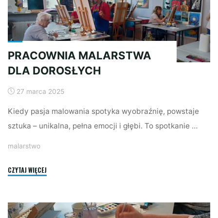
PRACOWNIA MALARSTWA
DLA DOROSŁYCH
27 marca 2025
Kiedy pasja malowania spotyka wyobraźnię, powstaje
sztuka – unikalna, pełna emocji i głębi. To spotkanie …
malarstwo
"PRACOWNIA
CZYTAJ WIĘCEJ
MALARSTWA
DLA
DOROSŁYCH"