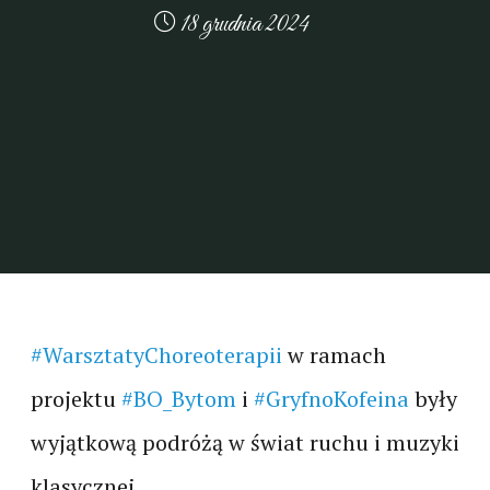
18 grudnia 2024
#WarsztatyChoreoterapii
w ramach
projektu
#BO_Bytom
i
#GryfnoKofeina
były
wyjątkową podróżą w świat ruchu i muzyki
klasycznej.