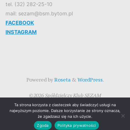
tel. (32) 282-25-10
mail: sezam@bsm.bytom.pl
FACEBOOK
INSTAGRAM
Powered by
Roseta
&
WordPress
.
©2026 Spółdzielczy Klub SEZAM
Ta strona korzysta z ciasteczek aby świadczyć usługi na
najwyższym poziomie. Dalsze korzystanie ze strony oznacza,
że zgadzasz się na ich użycie.
Zgoda
Polityka prywatności