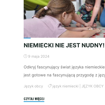
ZABAWĄ!"
NIEMIECKI NIE JEST NUDNY!
9 maja 2024
Odkryj fascynujący świat języka niemiecki
jest gotowe na fascynującą przygodę z ję
Język obcy
język niemiecki
|
JĘZYK OBCY
"NIEMIECKI
CZYTAJ WIĘCEJ
NIE