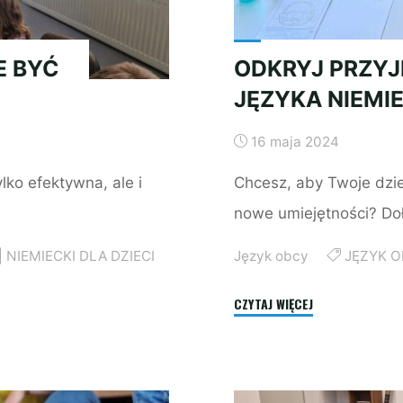
E BYĆ
ODKRYJ PRZY
JĘZYKA NIEMI
16 maja 2024
lko efektywna, ale i
Chcesz, aby Twoje dzie
nowe umiejętności? D
|
NIEMIECKI DLA DZIECI
Język obcy
JĘZYK 
"ODKRYJ
CZYTAJ WIĘCEJ
PRZYJEMNOŚĆ
NAUKI
JĘZYKA
NIEMIECKIEGO!"