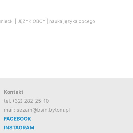
emiecki
|
JĘZYK OBCY
|
nauka języka obcego
Kontakt
tel. (32) 282-25-10
mail: sezam@bsm.bytom.pl
FACEBOOK
INSTAGRAM