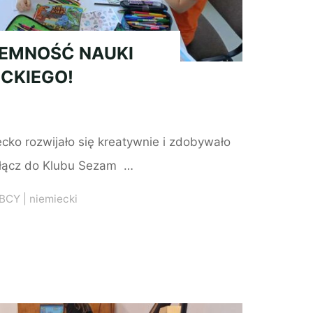
JEMNOŚĆ NAUKI
ECKIEGO!
cko rozwijało się kreatywnie i zdobywało
ołącz do Klubu Sezam …
OBCY
|
niemiecki