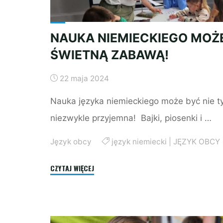
NAUKA NIEMIECKIEGO MOŻ
ŚWIETNĄ ZABAWĄ!
22 maja 2024
Nauka języka niemieckiego może być nie ty
niezwykle przyjemna! Bajki, piosenki i …
Język obcy
język niemiecki
|
JĘZYK OBCY
"NAUKA
CZYTAJ WIĘCEJ
NIEMIECKIEGO
MOŻE
BYĆ
ŚWIETNĄ