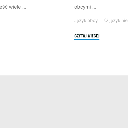
ieść wiele …
obcymi …
Język obcy
język ni
"JĘZYK
CZYTAJ WIĘCEJ
NIEMIECKI
DLA
DZIECI"