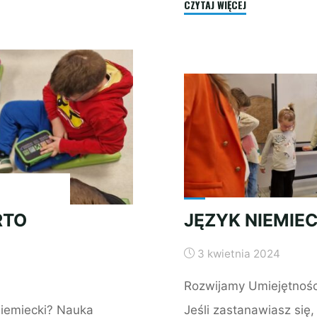
"NIEMIECKI:
CZYTAJ WIĘCEJ
GRUPA
POCZĄTKUJĄCA"
RTO
JĘZYK NIEMIEC
3 kwietnia 2024
Rozwijamy Umiejętnośc
niemiecki? Nauka
Jeśli zastanawiasz się