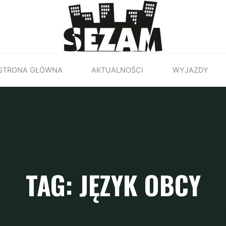
STRONA GŁÓWNA
AKTUALNOŚCI
WYJAZDY
TAG: JĘZYK OBCY