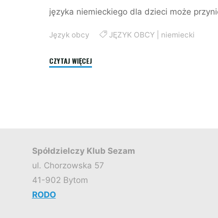
języka niemieckiego dla dzieci może przyn
Język obcy
JĘZYK OBCY
|
niemiecki
"NIEMIECKI
CZYTAJ WIĘCEJ
DLA
DZIECI:
6
POWODÓW,
DLACZEGO
WARTO
Spółdzielczy Klub Sezam
ZACZĄĆ!"
ul. Chorzowska 57
41-902 Bytom
RODO