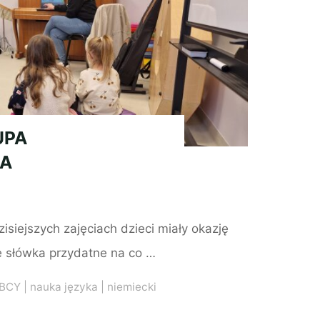
UPA
CA
zisiejszych zajęciach dzieci miały okazję
słówka przydatne na co …
OBCY
|
nauka języka
|
niemiecki