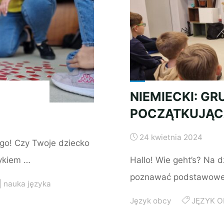
NIEMIECKI: GR
POCZĄTKUJĄ
24 kwietnia 2024
ego! Czy Twoje dziecko
zykiem …
Hallo! Wie geht’s? Na d
poznawać podstawowe 
|
nauka języka
Język obcy
JĘZYK 