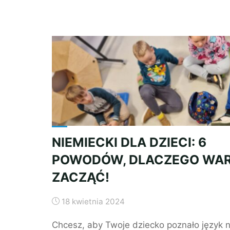
JEST
NUDNY!"
NIEMIECKI DLA DZIECI: 6
POWODÓW, DLACZEGO WA
ZACZĄĆ!
18 kwietnia 2024
Chcesz, aby Twoje dziecko poznało język 