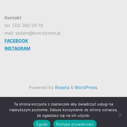
Kontakt
tel. (32) 282-25-10
mail: sezam@bsm.bytom.pl
FACEBOOK
INSTAGRAM
Powered by
Roseta
&
WordPress
.
©2026 Spółdzielczy Klub SEZAM
Ta strona korzysta z ciasteczek aby świadczyć usługi na
najwyższym poziomie. Dalsze korzystanie ze strony oznacza,
że zgadzasz się na ich użycie.
Back
Zgoda
Polityka prywatności