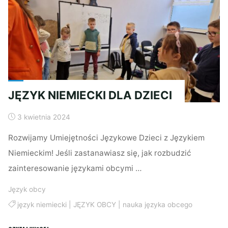
JĘZYK NIEMIECKI DLA DZIECI
3 kwietnia 2024
Rozwijamy Umiejętności Językowe Dzieci z Językiem
Niemieckim! Jeśli zastanawiasz się, jak rozbudzić
zainteresowanie językami obcymi …
Język obcy
język niemiecki
|
JĘZYK OBCY
|
nauka języka obcego