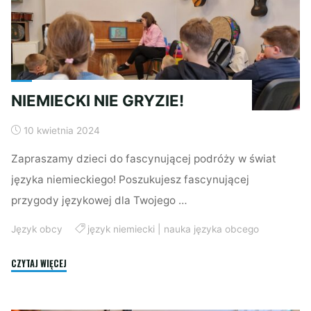
NIEMIECKI NIE GRYZIE!
10 kwietnia 2024
Zapraszamy dzieci do fascynującej podróży w świat
języka niemieckiego! Poszukujesz fascynującej
przygody językowej dla Twojego …
Język obcy
język niemiecki
|
nauka języka obcego
"NIEMIECKI
CZYTAJ WIĘCEJ
NIE
GRYZIE!"