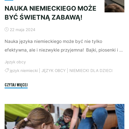
NAUKA NIEMIECKIEGO MOŻE
BYĆ ŚWIETNĄ ZABAWĄ!
22 maja 2024
Nauka języka niemieckiego może być nie tylko
efektywna, ale i niezwykle przyjemna! Bajki, piosenki i …
Język obcy
język niemiecki
|
JĘZYK OBCY
|
NIEMIECKI DLA DZIECI
"NAUKA
CZYTAJ WIĘCEJ
NIEMIECKIEGO
MOŻE
BYĆ
ŚWIETNĄ
ZABAWĄ!"