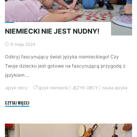
NIEMIECKI NIE JEST NUDNY!
9 maja 2024
Odkryj fascynujący świat języka niemieckiego! Czy
Twoje dziecko jest gotowe na fascynującą przygodę z
językiem …
Język obcy
język niemiecki
|
JĘZYK OBCY
|
nauka języka
"NIEMIECKI
CZYTAJ WIĘCEJ
NIE
JEST
NUDNY!"