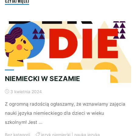
"JĘZYK
CZYTAJ WIĘCEJ
NIEMIECKI
DLA
DZIECI"
NIEMIECKI W SEZAMIE
3 kwietnia 2024
Z ogromną radością ogłaszamy, że wznawiamy zajęcia
nauki języka niemieckiego dla dzieci w wieku
szkolnym! Jest …
Bez kategorii
język niemiecki
|
nauka języka