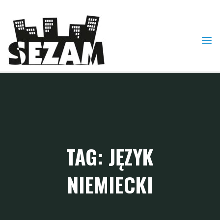
Skip
to
content
TAG: JĘZYK
NIEMIECKI