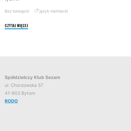
Bez kategorii
język niemiecki
"Zajęcia
CZYTAJ WIĘCEJ
z
języka
niemieckiego"
Spółdzielczy Klub Sezam
ul. Chorzowska 57
41-902 Bytom
RODO