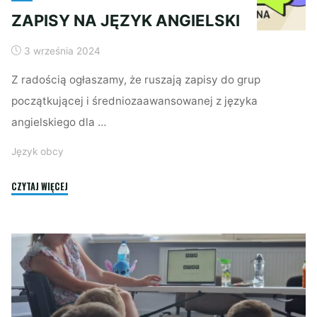
ZAPISY NA JĘZYK ANGIELSKI
3 września 2024
Z radością ogłaszamy, że ruszają zapisy do grup
początkującej i średniozaawansowanej z języka
angielskiego dla …
Język obcy
"ZAPISY
CZYTAJ WIĘCEJ
NA
JĘZYK
ANGIELSKI"