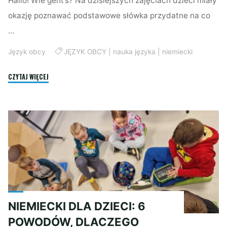
Hallo! Wie geht’s? Na dzisiejszych zajęciach dzieci miały
okazję poznawać podstawowe słówka przydatne na co
…
Język obcy
JĘZYK OBCY
|
nauka języka
|
niemiecki
"NIEMIECKI:
CZYTAJ WIĘCEJ
GRUPA
POCZĄTKUJĄCA"
NIEMIECKI DLA DZIECI: 6
POWODÓW, DLACZEGO