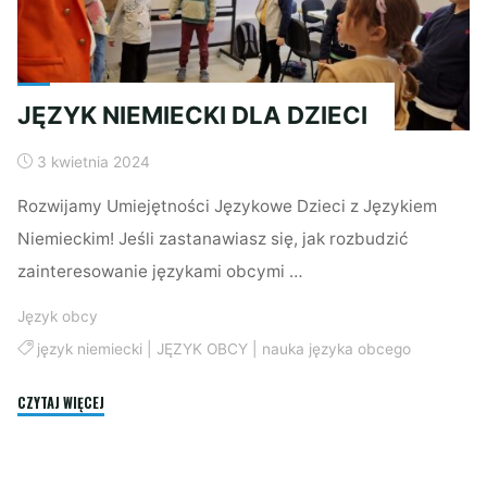
JĘZYK NIEMIECKI DLA DZIECI
3 kwietnia 2024
Rozwijamy Umiejętności Językowe Dzieci z Językiem
Niemieckim! Jeśli zastanawiasz się, jak rozbudzić
zainteresowanie językami obcymi …
Język obcy
język niemiecki
|
JĘZYK OBCY
|
nauka języka obcego
"JĘZYK
CZYTAJ WIĘCEJ
NIEMIECKI
DLA
DZIECI"