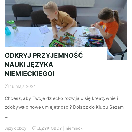
BYĆ
ŚWIETNĄ
ZABAWĄ!"
ODKRYJ PRZYJEMNOŚĆ
NAUKI JĘZYKA
NIEMIECKIEGO!
16 maja 2024
Chcesz, aby Twoje dziecko rozwijało się kreatywnie i
zdobywało nowe umiejętności? Dołącz do Klubu Sezam
…
Język obcy
JĘZYK OBCY
|
niemiecki