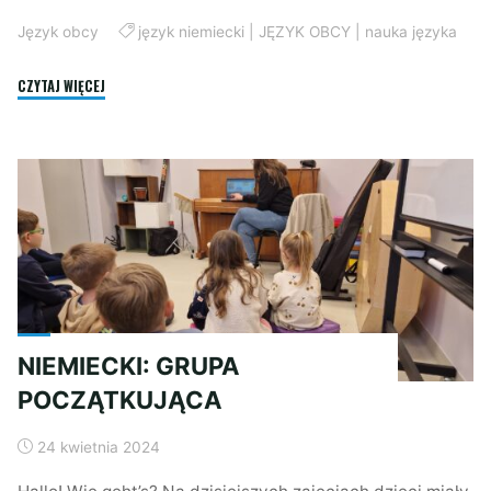
Język obcy
język niemiecki
|
JĘZYK OBCY
|
nauka języka
"NIEMIECKI
CZYTAJ WIĘCEJ
NIE
JEST
NUDNY!"
NIEMIECKI: GRUPA
POCZĄTKUJĄCA
24 kwietnia 2024