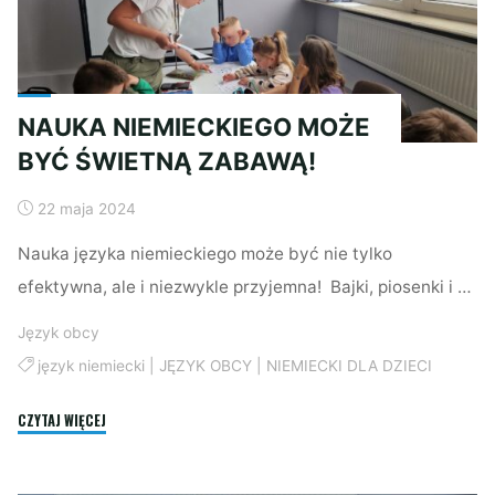
NAUKA NIEMIECKIEGO MOŻE
BYĆ ŚWIETNĄ ZABAWĄ!
22 maja 2024
Nauka języka niemieckiego może być nie tylko
efektywna, ale i niezwykle przyjemna! Bajki, piosenki i …
Język obcy
język niemiecki
|
JĘZYK OBCY
|
NIEMIECKI DLA DZIECI
"NAUKA
CZYTAJ WIĘCEJ
NIEMIECKIEGO
MOŻE