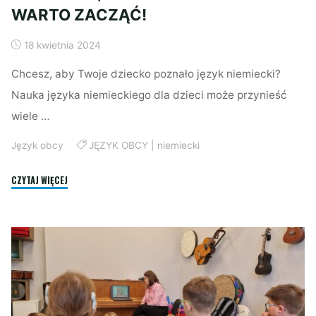
WARTO ZACZĄĆ!
18 kwietnia 2024
Chcesz, aby Twoje dziecko poznało język niemiecki?
Nauka języka niemieckiego dla dzieci może przynieść
wiele …
Język obcy
JĘZYK OBCY
|
niemiecki
"NIEMIECKI
CZYTAJ WIĘCEJ
DLA
DZIECI:
6
POWODÓW,
DLACZEGO
WARTO
ZACZĄĆ!"