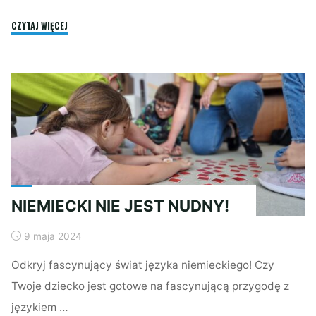
"ODKRYJ
CZYTAJ WIĘCEJ
PRZYJEMNOŚĆ
NAUKI
JĘZYKA
NIEMIECKIEGO!"
NIEMIECKI NIE JEST NUDNY!
9 maja 2024
Odkryj fascynujący świat języka niemieckiego! Czy
Twoje dziecko jest gotowe na fascynującą przygodę z
językiem …