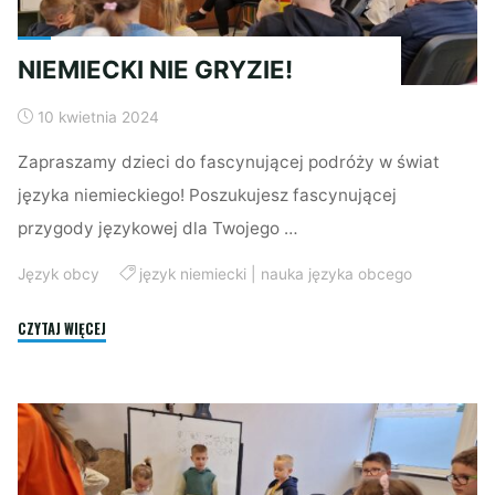
NIEMIECKI NIE GRYZIE!
10 kwietnia 2024
Zapraszamy dzieci do fascynującej podróży w świat
języka niemieckiego! Poszukujesz fascynującej
przygody językowej dla Twojego …
Język obcy
język niemiecki
|
nauka języka obcego
"NIEMIECKI
CZYTAJ WIĘCEJ
NIE
GRYZIE!"