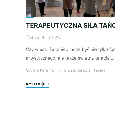
TERAPEUTYCZNA SIŁA TAŃ
4 kwietnia 2024
Czy wiesz, że taniec może być nie tylko f
artystycznego, ale także świetną terapią …
Gryfno Kofeina
choreoterapia
|
taniec
"TERAPEUTYCZNA
CZYTAJ WIĘCEJ
SIŁA
TAŃCA"