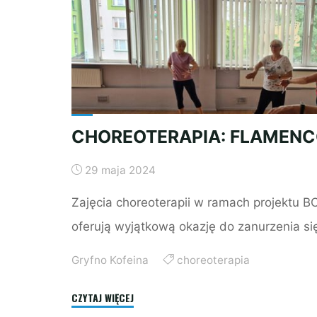
CHOREOTERAPIA: FLAMENC
29 maja 2024
Zajęcia choreoterapii w ramach projektu B
oferują wyjątkową okazję do zanurzenia si
Gryfno Kofeina
choreoterapia
"CHOREOTERAPIA:
CZYTAJ WIĘCEJ
FLAMENCO!"