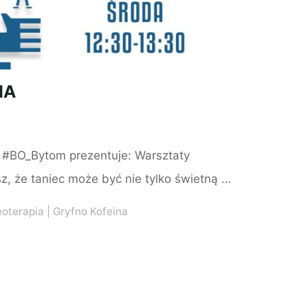
IA
a #BO_Bytom prezentuje: Warsztaty
sz, że taniec może być nie tylko świetną …
eoterapia
|
Gryfno Kofeina