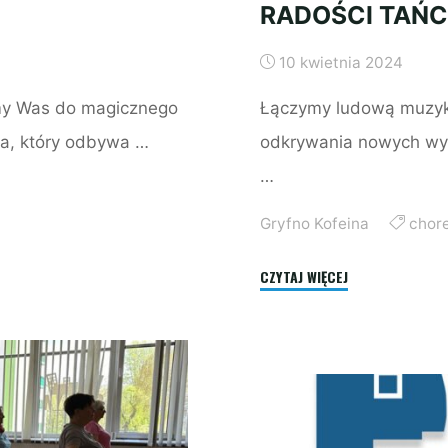
RADOŚCI TAŃ
10 kwietnia 2024
amy Was do magicznego
Łączymy ludową muzykę
na, który odbywa …
odkrywania nowych wyr
…
Gryfno Kofeina
chor
"CHOREOTERAPIA:
CZYTAJ WIĘCEJ
ODKRYWANIE
RADOŚCI
TAŃCA"