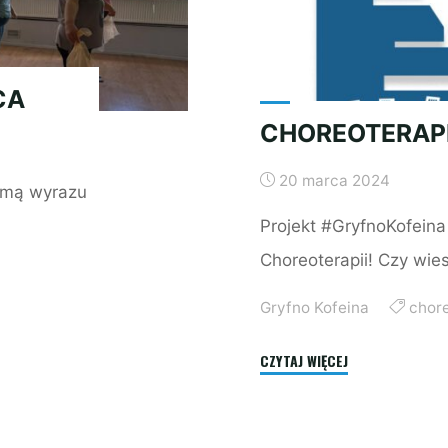
CA
CHOREOTERAP
20 marca 2024
ormą wyrazu
Projekt #GryfnoKofein
Choreoterapii! Czy wie
Gryfno Kofeina
chor
"CHOREOTERAPIA"
CZYTAJ WIĘCEJ