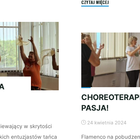
"CHOREOTERAPIA:
CZYTAJ WIĘCEJ
TANIEC
–
KULTURA
–
WSPÓLNOTA"
A
CHOREOTERAPI
PASJA!
24 kwietnia 2024
iewający w skrytości
kich entuzjastów tańca
Flamenco na pobudzeni