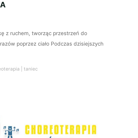
CA
 z ruchem, tworząc przestrzeń do
azów poprzez ciało Podczas dzisiejszych
eoterapia
|
taniec