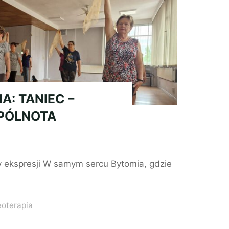
A: TANIEC –
SPÓLNOTA
my ekspresji W samym sercu Bytomia, gdzie
eoterapia