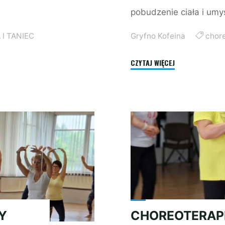
pobudzenie ciała i umys
I TANIEC
Gryfno Kofeina
chor
"CHOREOTERAPIA:
CZYTAJ WIĘCEJ
HISZPAŃSKA
PASJA!"
Y
CHOREOTERAP