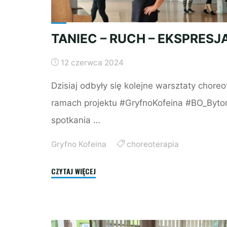
TANIEC – RUCH – EKSPRESJ
12 czerwca 2024
Dzisiaj odbyły się kolejne warsztaty choreo
ramach projektu #GryfnoKofeina #BO_Byto
spotkania …
Gryfno Kofeina
choreoterapia
"TANIEC
CZYTAJ WIĘCEJ
–
RUCH
–
EKSPRESJA"