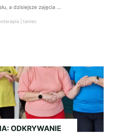
łu, a dzisiejsze zajęcia …
eoterapia
|
taniec
IA: ODKRYWANIE