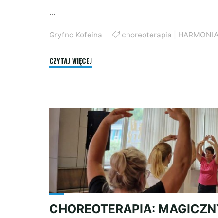
…
Gryfno Kofeina
choreoterapia
|
HARMONIA 
"CHOREOTERAPIA:
CZYTAJ WIĘCEJ
HARMONIA
RUCHU
I
DŹWIĘKU"
CHOREOTERAPIA: MAGICZN