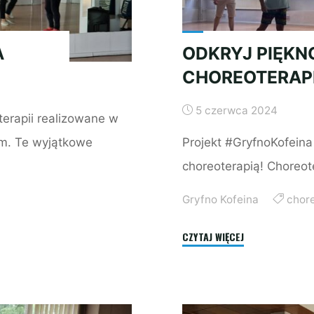
A
ODKRYJ PIĘKN
CHOREOTERAP
5 czerwca 2024
terapii realizowane w
m. Te wyjątkowe
Projekt #GryfnoKofein
choreoterapią! Choreote
Gryfno Kofeina
chor
"ODKRYJ
CZYTAJ WIĘCEJ
PIĘKNO
RUCHU
Z
CHOREOTERAPIĄ"