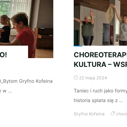
O!
CHOREOTERAPI
KULTURA – W
22 maja 2024
O_Bytom Gryfno Kofeina
ę w …
Taniec i ruch jako for
historia splata się z …
Gryfno Kofeina
chor