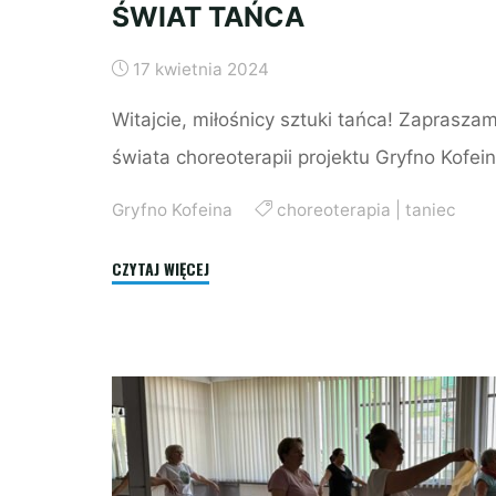
ŚWIAT TAŃCA
17 kwietnia 2024
Witajcie, miłośnicy sztuki tańca! Zaprasz
świata choreoterapii projektu Gryfno Kofei
Gryfno Kofeina
choreoterapia
|
taniec
"CHOREOTERAPIA:
CZYTAJ WIĘCEJ
MAGICZNY
ŚWIAT
TAŃCA"