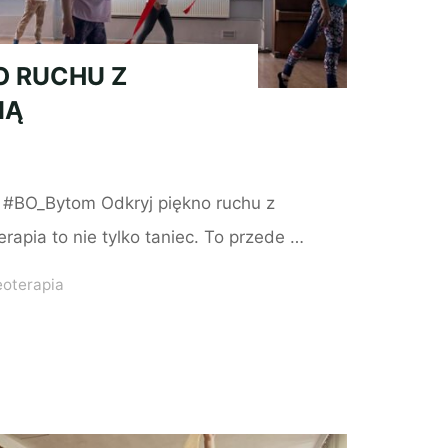
O RUCHU Z
IĄ
a #BO_Bytom Odkryj piękno ruchu z
rapia to nie tylko taniec. To przede …
eoterapia